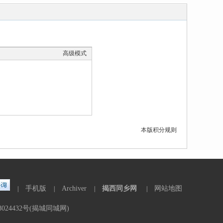
高级模式
本版积分规则
手机版
Archiver
揭西同乡网
网站地图
|
|
|
|
8024432号(揭城同城网)