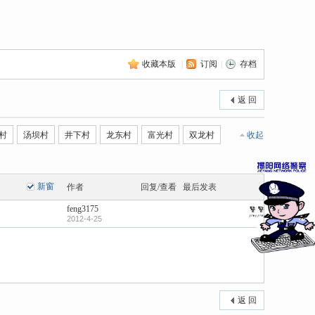
收藏本版
|
订阅
|
存档
返 回
村
汤坝村
井下村
龙东村
富光村
双龙村
收起
新窗
作者
回复/查看
最后发表
feng3175
2012-4-25
返 回