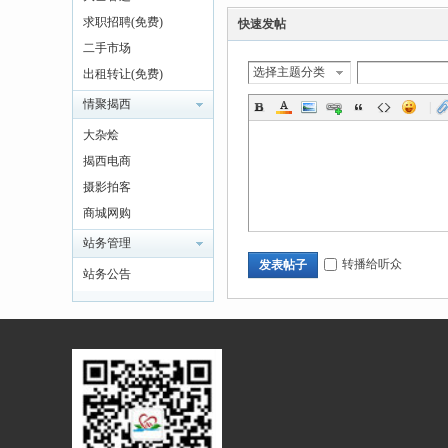
求职招聘(免费)
快速发帖
二手市场
选择主题分类
出租转让(免费)
同
情聚揭西
|
大杂烩
揭西电商
摄影拍客
商城网购
站务管理
转播给听众
发表帖子
站务公告
乡