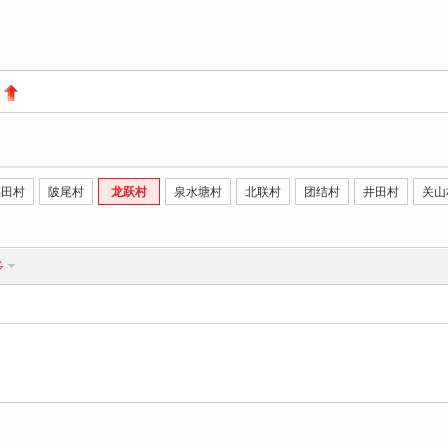
福田村
陂尾村
龙跃村
泉水塘村
北联村
团结村
井田村
关山
多