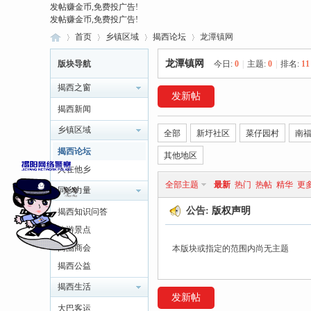
发帖赚金币,免费投广告!
发帖赚金币,免费投广告!
首页
乡镇区域
揭西论坛
龙潭镇网
龙潭镇网
版块导航
今日:
0
|
主题:
0
|
排名:
11
揭西之窗
发新帖
揭
»
›
›
›
揭西新闻
乡镇区域
全部
新圩社区
菜仔园村
南
揭西论坛
其他地区
人在他乡
全部主题
最新
热门
热帖
精华
更
同乡力量
公告:
版权声明
揭西知识问答
旅游景点
西
商圈商会
本版块或指定的范围内尚无主题
揭西公益
揭西生活
发新帖
大巴客运