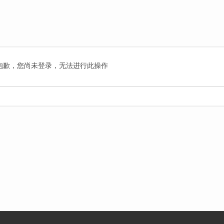
抱歉，您尚未登录，无法进行此操作