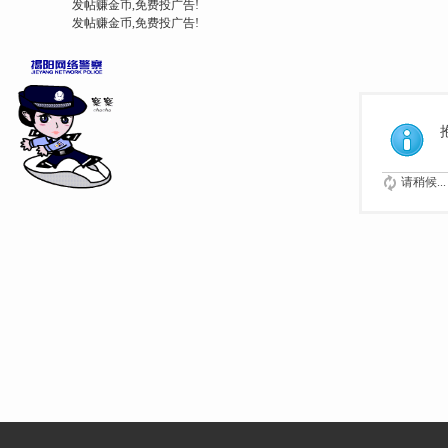
发帖赚金币,免费投广告!
发帖赚金币,免费投广告!
请稍候...