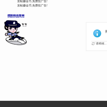
发帖赚金币,免费投广告!
发帖赚金币,免费投广告!
请稍候...