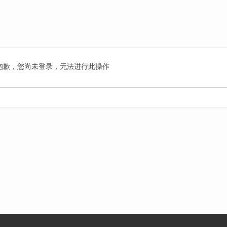
抱歉，您尚未登录，无法进行此操作